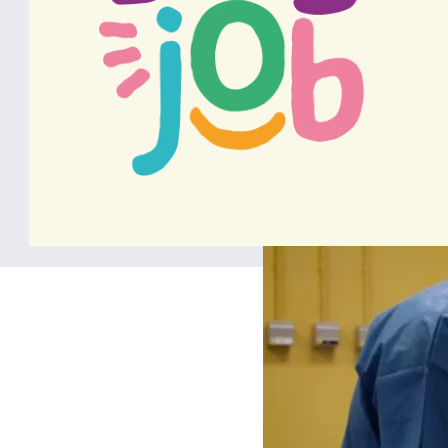
er
1
opérateur de santé de 
politique de coordination 
partenariats et coopérati