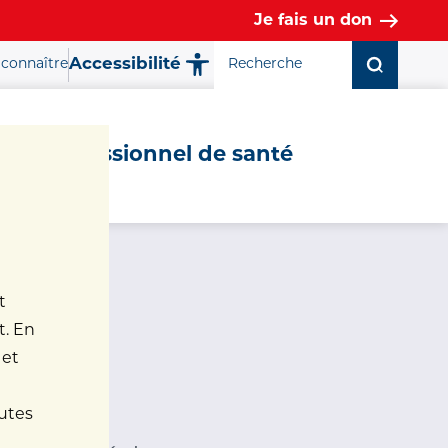
Je fais un don
Accessibilité
connaître
Fermer la fenêtre ✕
Professionnel de santé
t
t. En
 et
nutes