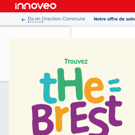
Aller
au
Notre offre de soin
contenu
principal
Accueil
>
Nous co
Nous conna