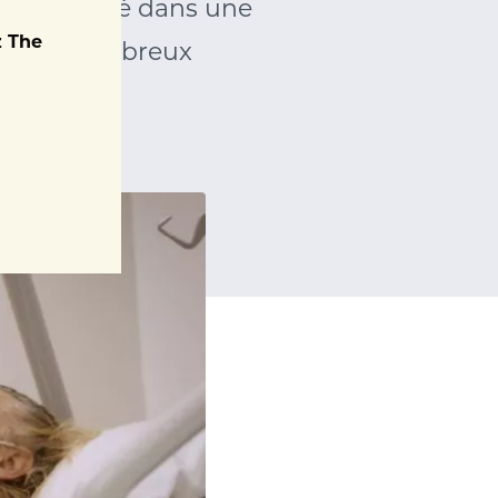
'est engagé dans une
z The
avers de nombreux