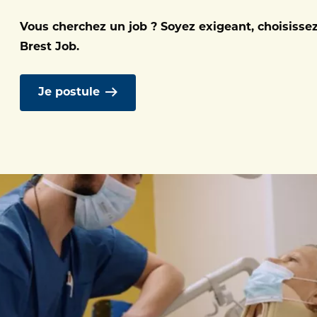
Bretagne occidentale, le CHU de Brest s
Vous cherchez un job ? Soyez exigeant, choisisse
de l'offre de soins sur le territoire à tr
Brest Job.
ons avec d'autres établissements.
Je postule