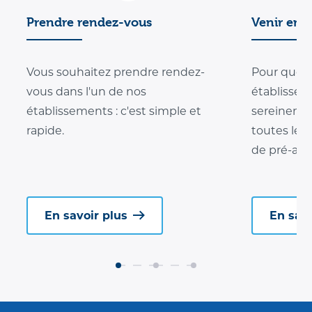
Prendre rendez-vous
Venir en 
Vous souhaitez prendre rendez-
Pour que v
vous dans l'un de nos
établissem
établissements : c'est simple et
sereinemen
rapide.
toutes les 
de pré-adm
En savoir plus
En savo