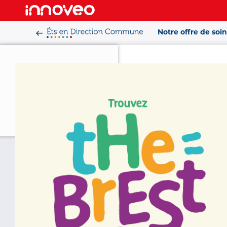
Aller
au
Notre offre de soin
contenu
principal
Accueil
>
Offre de 
Hématolog