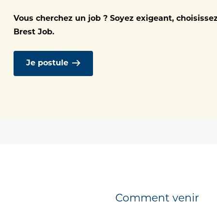
iagnostique, traite et assure le suivi de
Vous cherchez un job ? Soyez exigeant, choisisse
Brest Job.
Je postule
pratiques
Comment venir