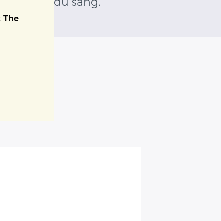
s maladies du sang.
z The