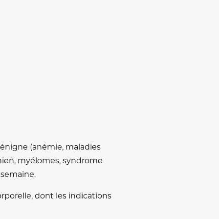
 bénigne (anémie, maladies
inien, myélomes, syndrome
e semaine.
orelle, dont les indications