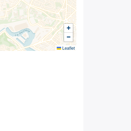
+
−
Leaflet