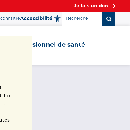
Je fais un don
Accessibilité
connaître
Fermer la fenêtre ✕
Professionnel de santé
t
t. En
 et
nutes