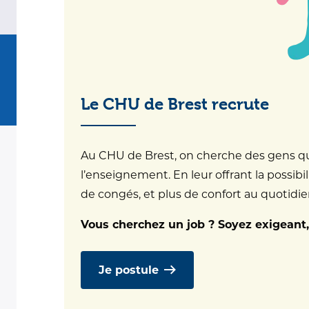
© CHU Brest & Directions Communes
Mentions légales
Politique de confidentialité
Professionnels de santé
Protection des données
Le CHU de Brest recrute
Délégation de signature
Au CHU de Brest, on cherche des gens qui 
l’enseignement. En leur offrant la possibil
de congés, et plus de confort au quotidien.
Vous cherchez un job ? Soyez exigeant,
Je postule