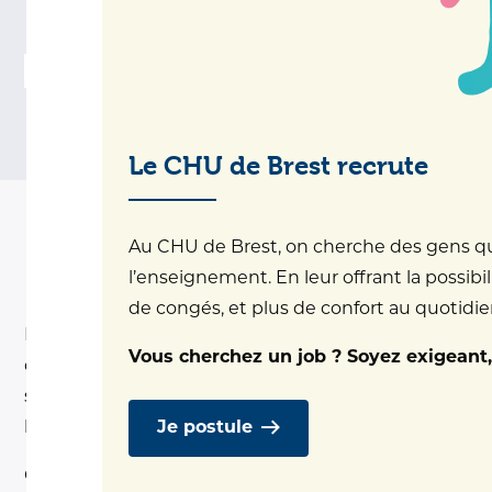
sport et la santé
30/09/2024
Le CHU de Brest recrute
Au CHU de Brest, on cherche des gens qui 
l’enseignement. En leur offrant la possibil
de congés, et plus de confort au quotidien.
Le nouveau terrain sportif et la piste d’athlétisme
Vous cherchez un job ? Soyez exigeant,
de la ville de Landerneau ont été inaugurés le 27
septembre, sur le site de l’EHPAD du Centre
Je postule
hospitalier de Landerneau.
Cet espace intergénérationnel, qui servira à la fois