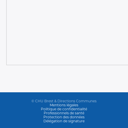
© CHU Brest & Directions Communes
Mentions légales
Politique de confidentialité
Professionnels de santé
Protection des données
Délégation de signature