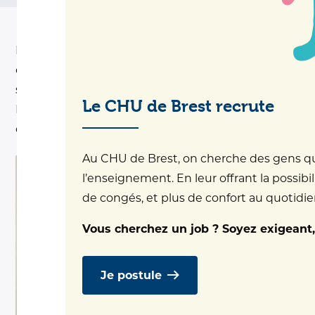
Dr Hemon, médecin au Centre de Santé Sexuelle
et orthogénie, réalise des consultations de
sexologie aux consultations de gynécologie -
Le CHU de Brest recrute
Hôpital Morvan, bâtiment 5, rez-de-chaussée,
consultations de gynécologie - Tél. 02 98 22 34 43
Au CHU de Brest, on cherche des gens qui 
l’enseignement. En leur offrant la possibil
de congés, et plus de confort au quotidien.
Vous cherchez un job ? Soyez exigeant,
Je postule