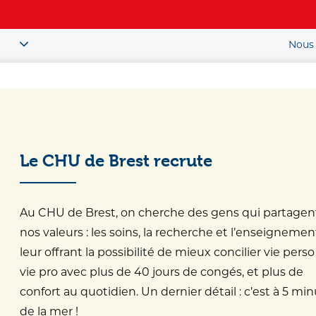
Nous 
Patient / Public
ou
Le CHU de Brest recrute
naître
>
En ce moment
>
uveau Groupement d’Intérêt Scientifique, unique en France, autour du ha
Au CHU de Brest, on cherche des gens qui partagen
nos valeurs : les soins, la recherche et l’enseignemen
leur offrant la possibilité de mieux concilier vie perso
 » : un nouveau 
vie pro avec plus de 40 jours de congés, et plus de
confort au quotidien. Un dernier détail : c’est à 5 mi
cientifique, unique
de la mer !