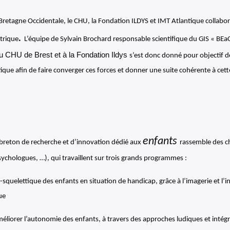
 Bretagne Occidentale, le CHU, la Fondation ILDYS et IMT Atlantique collabo
.
atrique
L’équipe de Sylvain Brochard responsable scientifique du GIS « BE
au CHU de Brest et à la Fondation Ildys
s’est donc donné pour objectif de
que afin de faire converger ces forces et donner une suite cohérente à cett
enfants
e breton de recherche et d’innovation dédié aux
rassemble des ch
ychologues, …), qui travaillent sur trois grands programmes :
elettique des enfants en situation de handicap, grâce à l’imagerie et l’int
ue
méliorer l’autonomie des enfants, à travers des approches ludiques et intégr