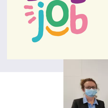
autour du h
CHU de Brest