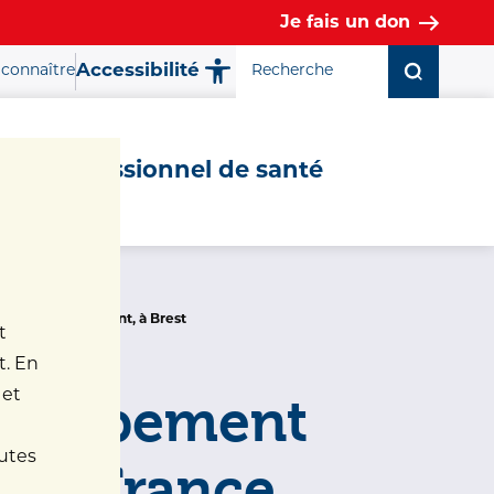
Je fais un don
Accessibilité
connaître
Fermer la fenêtre ✕
Professionnel de santé
ndicap de l’enfant, à Brest
t
t. En
 et
Groupement
nutes
 en France,