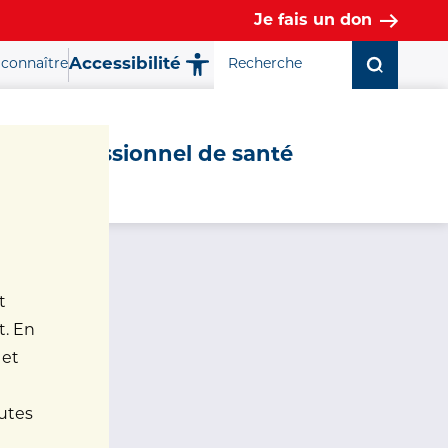
Je fais un don
Accessibilité
connaître
Fermer la fenêtre ✕
Professionnel de santé
t
t. En
 et
nutes