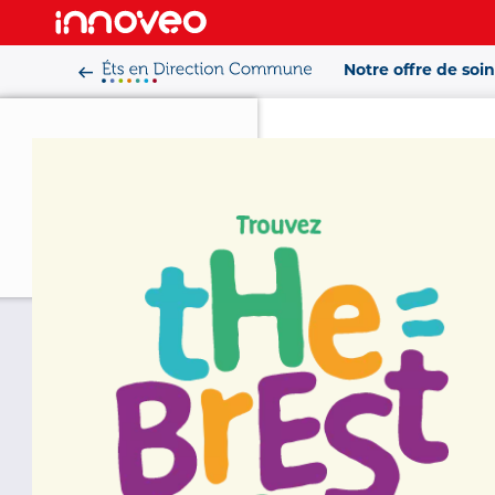
Aller
au
Notre offre de soin
contenu
principal
Accueil
>
Offre de 
Urgences 