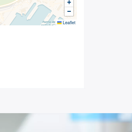
+
−
Leaflet