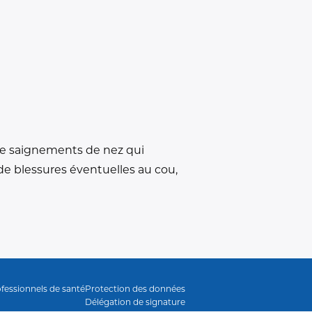
 de saignements de nez qui
 de blessures éventuelles au cou,
fessionnels de santé
Protection des données
Délégation de signature