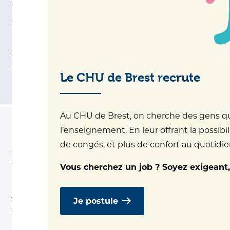
dans le cadre de réquisitions judiciaires,
ainsi que les examens de corps et autopsies.
L’équipe intervient également pour l’appui
aux professionnels de santé et de justice, la
formation et la prévention.
Le CHU de Brest recrute
Au CHU de Brest, on cherche des gens qui 
l’enseignement. En leur offrant la possibil
de congés, et plus de confort au quotidien.
Informations pratiques
Vous cherchez un job ? Soyez exigeant,
Accès par les urgences, puis deux fois à droite
Je postule
après les portes automatiques vitrées.