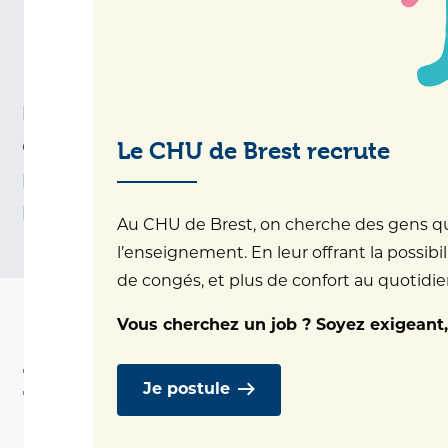
OncoGeriatrie (UCOG)
Le vieillissement de la population, associé à
l’augmentation de l’incidence de la plupart
Le CHU de Brest recrute
des cancers au-delà de 75 ans, font de la
prise en charge gériatrique une
préoccupation majeure en cancérologie.
Au CHU de Brest, on cherche des gens qui 
l’enseignement. En leur offrant la possibil
de congés, et plus de confort au quotidien.
Vous cherchez un job ? Soyez exigeant,
Informations pratiques
Je postule