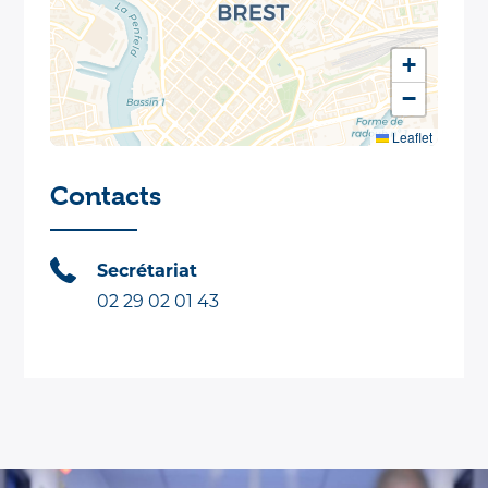
+
−
Leaflet
Contacts
Secrétariat
02 29 02 01 43