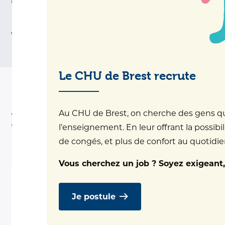
Chirurgie Ambulatoire (CCA) du CHU de
Brest est novateur à de nombreux points de
vue.
Le CHU de Brest recrute
Au CHU de Brest, on cherche des gens qui 
Informations pratiques
l’enseignement. En leur offrant la possibil
de congés, et plus de confort au quotidien.
Vous cherchez un job ? Soyez exigeant,
Hôpital de la Cavale Blanche
Je postule
Plan & accès