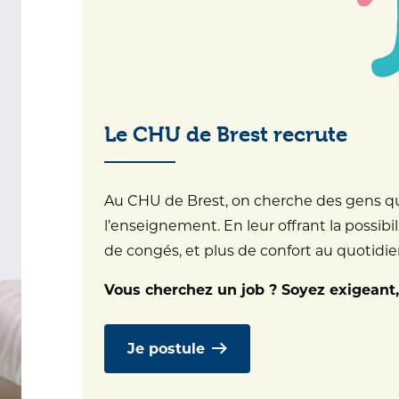
(PREOB®)
Implantation in Early
Stage Non Traumatic
Le CHU de Brest recrute
Osteonecrosis of the
Femoral Head
Au CHU de Brest, on cherche des gens qui 
l’enseignement. En leur offrant la possibil
de congés, et plus de confort au quotidien.
Vous cherchez un job ? Soyez exigeant,
Je postule